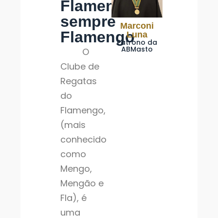
Flamengo,
sempre
Marconi
Flamengo
Luna
Patrono da
ABMasto
O
Clube de
Regatas
do
Flamengo,
(mais
conhecido
como
Mengo,
Mengão e
Fla), é
uma